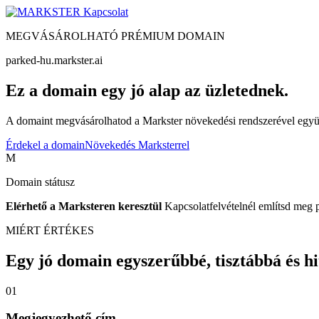
Kapcsolat
MEGVÁSÁROLHATÓ PRÉMIUM DOMAIN
parked-hu.markster.ai
Ez a domain egy jó alap az üzletednek.
A domaint megvásárolhatod a Markster növekedési rendszerével együtt
Érdekel a domain
Növekedés Marksterrel
M
Domain státusz
Elérhető a Marksteren keresztül
Kapcsolatfelvételnél említsd meg 
MIÉRT ÉRTÉKES
Egy jó domain egyszerűbbé, tisztábbá és hite
01
Megjegyezhető cím