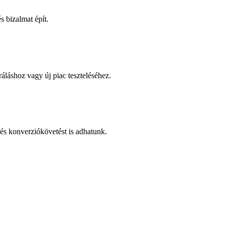
 bizalmat épít.
áláshoz vagy új piac teszteléséhez.
és konverziókövetést is adhatunk.