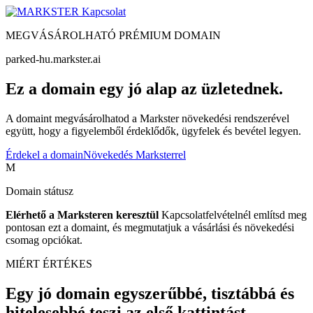
Kapcsolat
MEGVÁSÁROLHATÓ PRÉMIUM DOMAIN
parked-hu.markster.ai
Ez a domain egy jó alap az üzletednek.
A domaint megvásárolhatod a Markster növekedési rendszerével
együtt, hogy a figyelemből érdeklődők, ügyfelek és bevétel legyen.
Érdekel a domain
Növekedés Marksterrel
M
Domain státusz
Elérhető a Marksteren keresztül
Kapcsolatfelvételnél említsd meg
pontosan ezt a domaint, és megmutatjuk a vásárlási és növekedési
csomag opciókat.
MIÉRT ÉRTÉKES
Egy jó domain egyszerűbbé, tisztábbá és
hitelesebbé teszi az első kattintást.