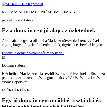
Kapcsolat
MEGVÁSÁROLHATÓ PRÉMIUM DOMAIN
parked-hu.markster.ai
Ez a domain egy jó alap az üzletednek.
A domaint megvásárolhatod a Markster növekedési rendszerével
együtt, hogy a figyelemből érdeklődők, ügyfelek és bevétel legyen.
Érdekel a domain
Növekedés Marksterrel
M
Domain státusz
Elérhető a Marksteren keresztül
Kapcsolatfelvételnél említsd meg
pontosan ezt a domaint, és megmutatjuk a vásárlási és növekedési
csomag opciókat.
MIÉRT ÉRTÉKES
Egy jó domain egyszerűbbé, tisztábbá és
hitelesebbé teszi az első kattintást.