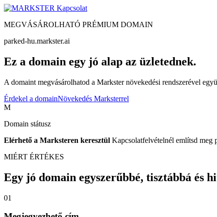
Kapcsolat
MEGVÁSÁROLHATÓ PRÉMIUM DOMAIN
parked-hu.markster.ai
Ez a domain egy jó alap az üzletednek.
A domaint megvásárolhatod a Markster növekedési rendszerével együtt
Érdekel a domain
Növekedés Marksterrel
M
Domain státusz
Elérhető a Marksteren keresztül
Kapcsolatfelvételnél említsd meg 
MIÉRT ÉRTÉKES
Egy jó domain egyszerűbbé, tisztábbá és hite
01
Megjegyezhető cím