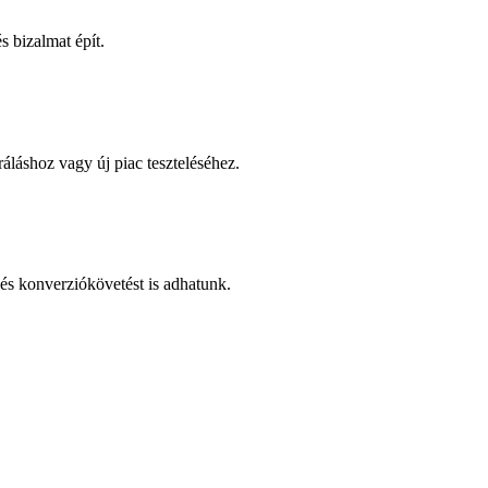
 bizalmat épít.
áláshoz vagy új piac teszteléséhez.
és konverziókövetést is adhatunk.