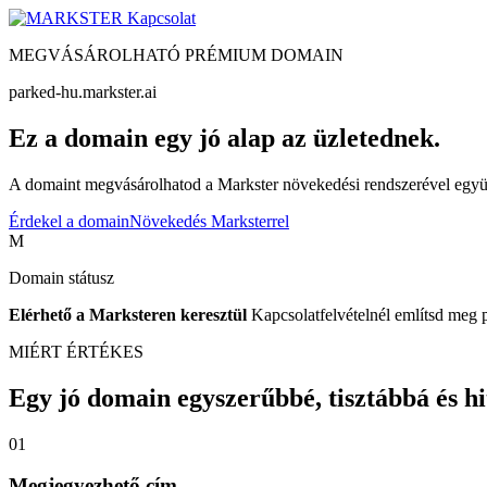
Kapcsolat
MEGVÁSÁROLHATÓ PRÉMIUM DOMAIN
parked-hu.markster.ai
Ez a domain egy jó alap az üzletednek.
A domaint megvásárolhatod a Markster növekedési rendszerével együtt
Érdekel a domain
Növekedés Marksterrel
M
Domain státusz
Elérhető a Marksteren keresztül
Kapcsolatfelvételnél említsd meg 
MIÉRT ÉRTÉKES
Egy jó domain egyszerűbbé, tisztábbá és hite
01
Megjegyezhető cím