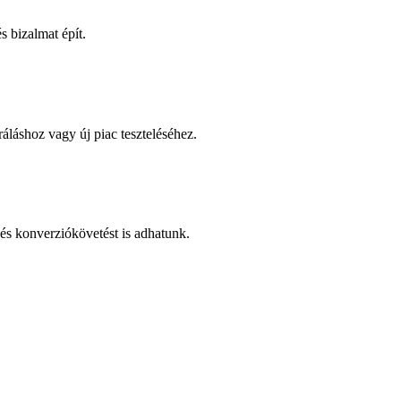
 bizalmat épít.
áláshoz vagy új piac teszteléséhez.
és konverziókövetést is adhatunk.