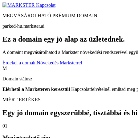
Kapcsolat
MEGVÁSÁROLHATÓ PRÉMIUM DOMAIN
parked-hu.markster.ai
Ez a domain egy jó alap az üzletednek.
A domaint megvásárolhatod a Markster növekedési rendszerével együtt
Érdekel a domain
Növekedés Marksterrel
M
Domain státusz
Elérhető a Marksteren keresztül
Kapcsolatfelvételnél említsd meg 
MIÉRT ÉRTÉKES
Egy jó domain egyszerűbbé, tisztábbá és hite
01
Megjegyezhető cím