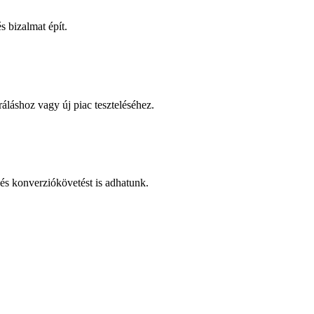
 bizalmat épít.
áláshoz vagy új piac teszteléséhez.
és konverziókövetést is adhatunk.