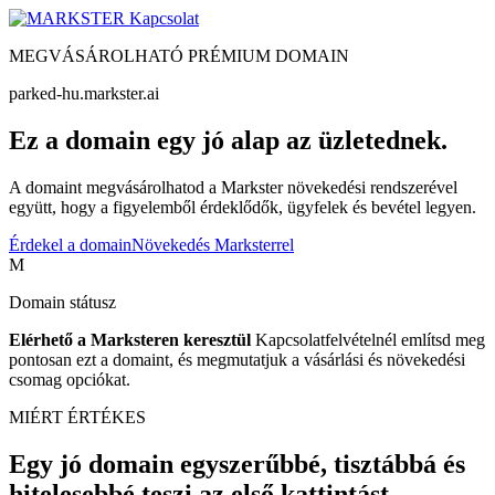
Kapcsolat
MEGVÁSÁROLHATÓ PRÉMIUM DOMAIN
parked-hu.markster.ai
Ez a domain egy jó alap az üzletednek.
A domaint megvásárolhatod a Markster növekedési rendszerével
együtt, hogy a figyelemből érdeklődők, ügyfelek és bevétel legyen.
Érdekel a domain
Növekedés Marksterrel
M
Domain státusz
Elérhető a Marksteren keresztül
Kapcsolatfelvételnél említsd meg
pontosan ezt a domaint, és megmutatjuk a vásárlási és növekedési
csomag opciókat.
MIÉRT ÉRTÉKES
Egy jó domain egyszerűbbé, tisztábbá és
hitelesebbé teszi az első kattintást.