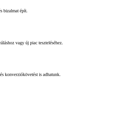
 bizalmat épít.
áláshoz vagy új piac teszteléséhez.
és konverziókövetést is adhatunk.