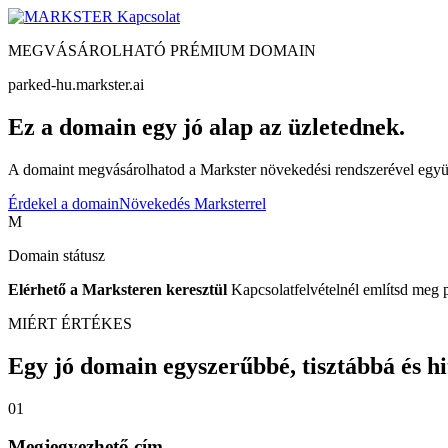
Kapcsolat
MEGVÁSÁROLHATÓ PRÉMIUM DOMAIN
parked-hu.markster.ai
Ez a domain egy jó alap az üzletednek.
A domaint megvásárolhatod a Markster növekedési rendszerével együtt
Érdekel a domain
Növekedés Marksterrel
M
Domain státusz
Elérhető a Marksteren keresztül
Kapcsolatfelvételnél említsd meg 
MIÉRT ÉRTÉKES
Egy jó domain egyszerűbbé, tisztábbá és hite
01
Megjegyezhető cím