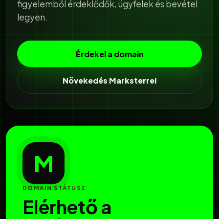
figyelemből érdeklődők, ügyfelek és bevétel
legyen.
Érdekel a domain
Növekedés Marksterrel
M
DOMAIN STÁTUSZ
Elérhető a