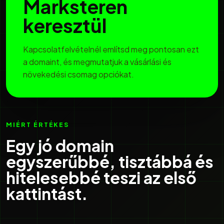
Marksteren
keresztül
Kapcsolatfelvételnél említsd meg pontosan ezt
a domaint, és megmutatjuk a vásárlási és
növekedési csomag opciókat.
MIÉRT ÉRTÉKES
Egy jó domain
egyszerűbbé, tisztábbá és
hitelesebbé teszi az első
kattintást.