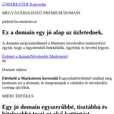
Kapcsolat
MEGVÁSÁROLHATÓ PRÉMIUM DOMAIN
parked-hu.markster.ai
Ez a domain egy jó alap az üzletednek.
A domaint megvásárolhatod a Markster növekedési rendszerével
együtt, hogy a figyelemből érdeklődők, ügyfelek és bevétel legyen.
Érdekel a domain
Növekedés Marksterrel
M
Domain státusz
Elérhető a Marksteren keresztül
Kapcsolatfelvételnél említsd meg
pontosan ezt a domaint, és megmutatjuk a vásárlási és növekedési
csomag opciókat.
MIÉRT ÉRTÉKES
Egy jó domain egyszerűbbé, tisztábbá és
hitelesebbé teszi az első kattintást.