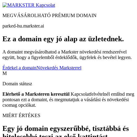
Kapcsolat
MEGVÁSÁROLHATÓ PRÉMIUM DOMAIN
parked-hu.markster.ai
Ez a domain egy jó alap az üzletednek.
A domaint megvásárolhatod a Markster növekedési rendszerével
együtt, hogy a figyelemből érdeklődők, ügyfelek és bevétel legyen.
Érdekel a domain
Növekedés Marksterrel
M
Domain státusz
Elérhető a Marksteren keresztül
Kapcsolatfelvételnél említsd meg
pontosan ezt a domaint, és megmutatjuk a vásárlási és növekedési
csomag opciókat.
MIÉRT ÉRTÉKES
Egy jó domain egyszerűbbé, tisztábbá és
hitelesebbé teszi az első kattintást.