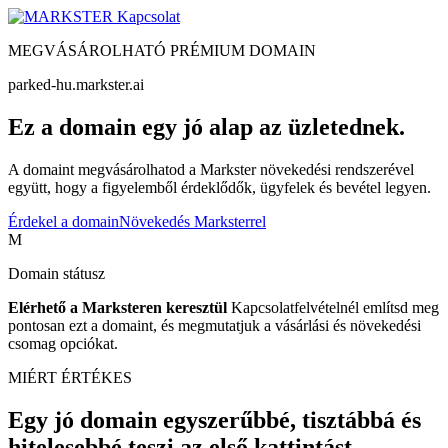
Kapcsolat
MEGVÁSÁROLHATÓ PRÉMIUM DOMAIN
parked-hu.markster.ai
Ez a domain egy jó alap az üzletednek.
A domaint megvásárolhatod a Markster növekedési rendszerével
együtt, hogy a figyelemből érdeklődők, ügyfelek és bevétel legyen.
Érdekel a domain
Növekedés Marksterrel
M
Domain státusz
Elérhető a Marksteren keresztül
Kapcsolatfelvételnél említsd meg
pontosan ezt a domaint, és megmutatjuk a vásárlási és növekedési
csomag opciókat.
MIÉRT ÉRTÉKES
Egy jó domain egyszerűbbé, tisztábbá és
hitelesebbé teszi az első kattintást.