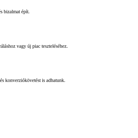
 bizalmat épít.
áláshoz vagy új piac teszteléséhez.
és konverziókövetést is adhatunk.