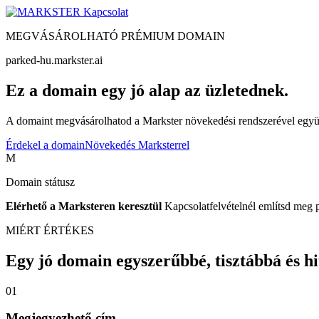
Kapcsolat
MEGVÁSÁROLHATÓ PRÉMIUM DOMAIN
parked-hu.markster.ai
Ez a domain egy jó alap az üzletednek.
A domaint megvásárolhatod a Markster növekedési rendszerével együtt
Érdekel a domain
Növekedés Marksterrel
M
Domain státusz
Elérhető a Marksteren keresztül
Kapcsolatfelvételnél említsd meg 
MIÉRT ÉRTÉKES
Egy jó domain egyszerűbbé, tisztábbá és hite
01
Megjegyezhető cím