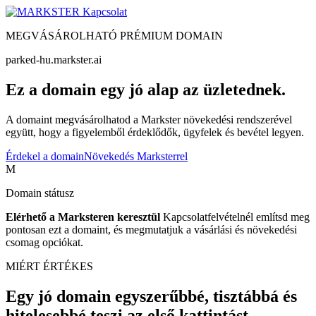
Kapcsolat
MEGVÁSÁROLHATÓ PRÉMIUM DOMAIN
parked-hu.markster.ai
Ez a domain egy jó alap az üzletednek.
A domaint megvásárolhatod a Markster növekedési rendszerével
együtt, hogy a figyelemből érdeklődők, ügyfelek és bevétel legyen.
Érdekel a domain
Növekedés Marksterrel
M
Domain státusz
Elérhető a Marksteren keresztül
Kapcsolatfelvételnél említsd meg
pontosan ezt a domaint, és megmutatjuk a vásárlási és növekedési
csomag opciókat.
MIÉRT ÉRTÉKES
Egy jó domain egyszerűbbé, tisztábbá és
hitelesebbé teszi az első kattintást.