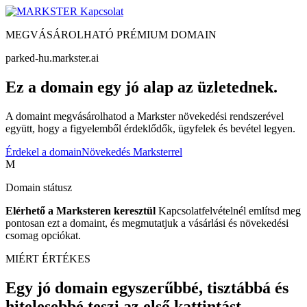
Kapcsolat
MEGVÁSÁROLHATÓ PRÉMIUM DOMAIN
parked-hu.markster.ai
Ez a domain egy jó alap az üzletednek.
A domaint megvásárolhatod a Markster növekedési rendszerével
együtt, hogy a figyelemből érdeklődők, ügyfelek és bevétel legyen.
Érdekel a domain
Növekedés Marksterrel
M
Domain státusz
Elérhető a Marksteren keresztül
Kapcsolatfelvételnél említsd meg
pontosan ezt a domaint, és megmutatjuk a vásárlási és növekedési
csomag opciókat.
MIÉRT ÉRTÉKES
Egy jó domain egyszerűbbé, tisztábbá és
hitelesebbé teszi az első kattintást.