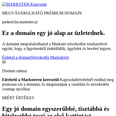
Kapcsolat
MEGVÁSÁROLHATÓ PRÉMIUM DOMAIN
parked-hu.markster.ai
Ez a domain egy jó alap az üzletednek.
A domaint megvásárolhatod a Markster növekedési rendszerével
együtt, hogy a figyelemből érdeklődők, ügyfelek és bevétel legyen.
Érdekel a domain
Növekedés Marksterrel
M
Domain státusz
Elérhető a Marksteren keresztül
Kapcsolatfelvételnél említsd meg
pontosan ezt a domaint, és megmutatjuk a vásárlási és növekedési
csomag opciókat.
MIÉRT ÉRTÉKES
Egy jó domain egyszerűbbé, tisztábbá és
hitelesebbé teszi az első kattintást.