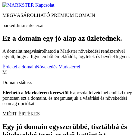
Kapcsolat
MEGVÁSÁROLHATÓ PRÉMIUM DOMAIN
parked-hu.markster.ai
Ez a domain egy jó alap az üzletednek.
A domaint megvásárolhatod a Markster növekedési rendszerével
együtt, hogy a figyelemből érdeklődők, ügyfelek és bevétel legyen.
Érdekel a domain
Növekedés Marksterrel
M
Domain státusz
Elérhető a Marksteren keresztül
Kapcsolatfelvételnél említsd meg
pontosan ezt a domaint, és megmutatjuk a vásárlási és növekedési
csomag opciókat.
MIÉRT ÉRTÉKES
Egy jó domain egyszerűbbé, tisztábbá és
hitelesebbé teszi az első kattintást.