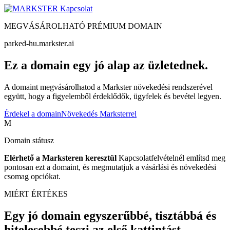
Kapcsolat
MEGVÁSÁROLHATÓ PRÉMIUM DOMAIN
parked-hu.markster.ai
Ez a domain egy jó alap az üzletednek.
A domaint megvásárolhatod a Markster növekedési rendszerével
együtt, hogy a figyelemből érdeklődők, ügyfelek és bevétel legyen.
Érdekel a domain
Növekedés Marksterrel
M
Domain státusz
Elérhető a Marksteren keresztül
Kapcsolatfelvételnél említsd meg
pontosan ezt a domaint, és megmutatjuk a vásárlási és növekedési
csomag opciókat.
MIÉRT ÉRTÉKES
Egy jó domain egyszerűbbé, tisztábbá és
hitelesebbé teszi az első kattintást.