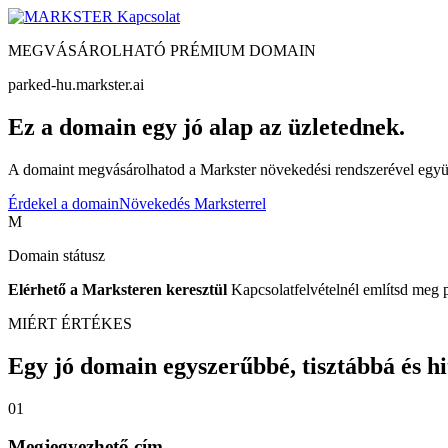
Kapcsolat
MEGVÁSÁROLHATÓ PRÉMIUM DOMAIN
parked-hu.markster.ai
Ez a domain egy jó alap az üzletednek.
A domaint megvásárolhatod a Markster növekedési rendszerével együtt
Érdekel a domain
Növekedés Marksterrel
M
Domain státusz
Elérhető a Marksteren keresztül
Kapcsolatfelvételnél említsd meg 
MIÉRT ÉRTÉKES
Egy jó domain egyszerűbbé, tisztábbá és hite
01
Megjegyezhető cím