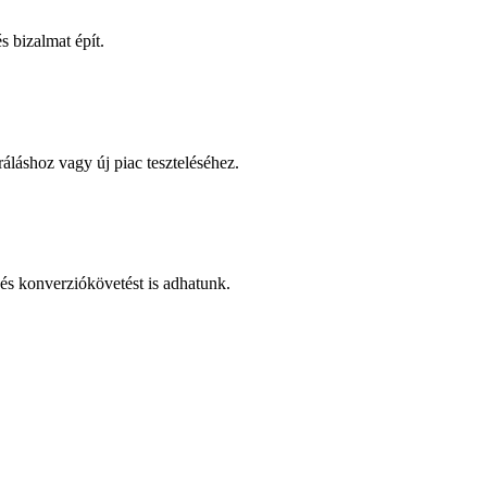
 bizalmat épít.
áláshoz vagy új piac teszteléséhez.
és konverziókövetést is adhatunk.